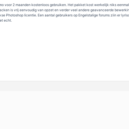
 voor 2 maanden kostenloos gebruiken. Het pakket kost werkelijk niks eenmalig 
acken is vrij eenvoudig van opzet en verder veel andere geavanceerde bewerkin
e Photoshop licentie. Een aantal gebruikers op Engelstalige forums ziin er lyrisc
et echt.