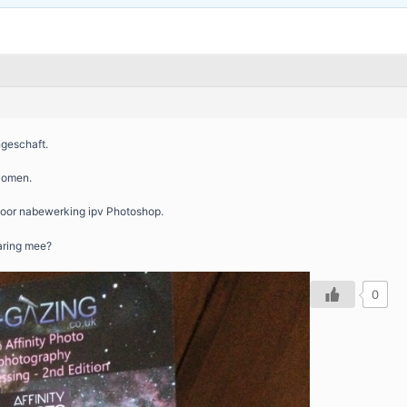
geschaft.
komen.
oor nabewerking ipv Photoshop.
aring mee?
0