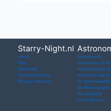
Post
navigation
Starry-Night.nl
Astrono
About
Sterrenkunde
FAQ
Astronomie 10 tip
Disclaimer
Hemelkwaliteit gi
Community Rules
Inschatten ster m
Privacy Statement
De sterrenbeelden
De Melkweg gids
De maangids
PixInsight gids