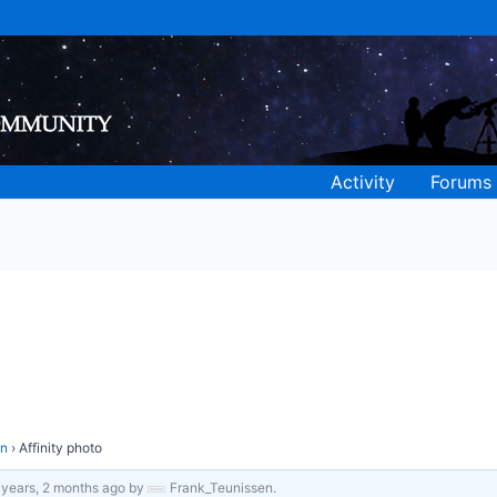
Activity
Forums
en
›
Affinity photo
 years, 2 months ago
by
Frank_Teunissen
.