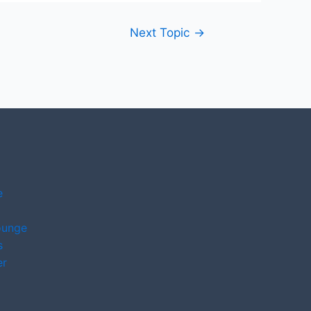
Next Topic
→
e
ounge
s
er