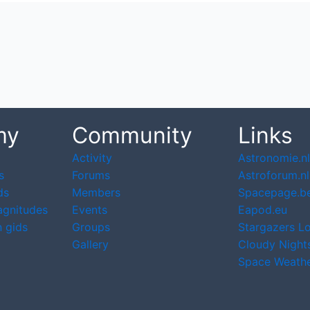
my
Community
Links
Activity
Astronomie.nl
s
Forums
Astroforum.nl
ds
Members
Spacepage.b
agnitudes
Events
Eapod.eu
 gids
Groups
Stargazers L
Gallery
Cloudy Night
Space Weath