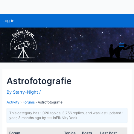
Log in
Skip
to
content
Main
Men
Astrofotografie
By
Starry-Night
/
Activity
›
Forums
›
Astrofotografie
This category has 1,020 topics, 3,756 replies, and was last updated
1
year, 3 months ago
by
InFINNityDeck
.
Forum
Topics
Posts
Last Post