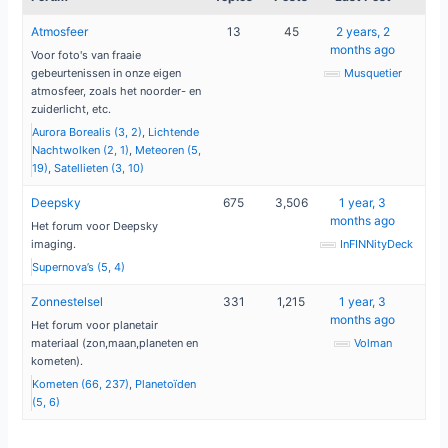
Atmosfeer
13
45
2 years, 2
months ago
Voor foto's van fraaie
gebeurtenissen in onze eigen
Musquetier
atmosfeer, zoals het noorder- en
zuiderlicht, etc.
Aurora Borealis (3, 2)
Lichtende
Nachtwolken (2, 1)
Meteoren (5,
19)
Satellieten (3, 10)
Deepsky
675
3,506
1 year, 3
months ago
Het forum voor Deepsky
imaging.
InFINNityDeck
Supernova’s (5, 4)
Zonnestelsel
331
1,215
1 year, 3
months ago
Het forum voor planetair
materiaal (zon,maan,planeten en
Volman
kometen).
Kometen (66, 237)
Planetoïden
(5, 6)