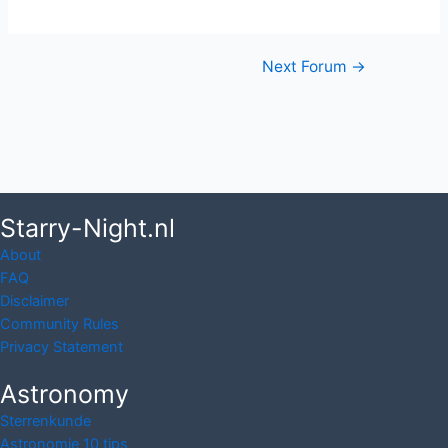
Post
Next Forum
→
navigation
Starry-Night.nl
About
FAQ
Disclaimer
Community Rules
Privacy Statement
Astronomy
Sterrenkunde
Astronomie 10 tips