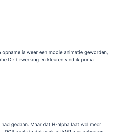
e opname is weer een mooie animatie geworden,
atie.De bewerking en kleuren vind ik prima
S5 had gedaan. Maar dat H-alpha laat wel meer
a-LRGB zoals je dat vaak bij M51 zier gebeuren.