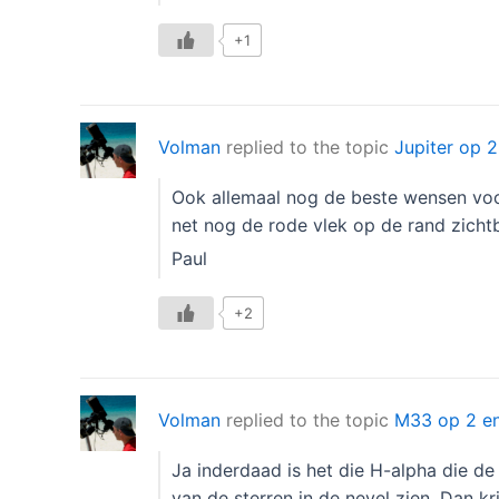
+1
Volman
replied to the topic
Jupiter op 2
Ook allemaal nog de beste wensen vo
net nog de rode vlek op de rand zicht
Paul
+2
Volman
replied to the topic
M33 op 2 e
Ja inderdaad is het die H-alpha die de
van de sterren in de nevel zien. Dan k