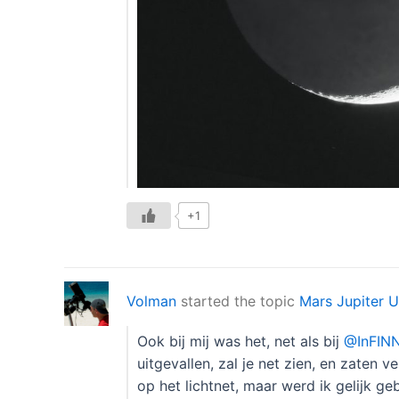
+1
Volman
started the topic
Mars Jupiter 
Ook bij mij was het, net als bij
@InFINN
uitgevallen, zal je net zien, en zate
op het lichtnet, maar werd ik gelijk g