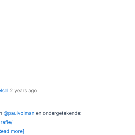
lsel
2 years ago
an
@paulvolman
en ondergetekende:
rafie/
Read more]