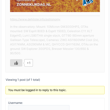
https://www.dehilster.info/astronomy
In the observatory: Mount: 10Micron GM3000HPS, OTAs
mounted: SW Esprit 80ED & Esprit 150ED, Celestron C11 XLT
EdgeHD, Lunt LS80THA single stack, GTT60 (60mm aperture
Galilean Type Telescope), Cameras: ZWO ASI1600MM Cool (2x),
ASI174MM, ASI290MM & MC, QHYCCD QHY163M, OTAs on the
ground: SW Explorer 300PDS, Bresser Messier 130/650 &
90/500.
+1
Viewing 1 post (of 1 total)
You must be logged in to reply to this topic.
Username: