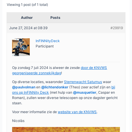
Viewing 1 post (of 1 total)
Author
Posts
June 27, 2024 at 08:39
#29919
InFINNityDeck
Participant
Op zondag 7 juli 2024 is alweer de zesde
door de KNVWS
georganiseerde zonnekijkdag
!
Op diverse locaties, waaronder
Sterrenwacht Saturnus
waar
@paulvolman
en
@lichtendonker
(Theo) zeer actief zijn en
bij
ons op InFINNity Deck
(met hulp van
@musquetier
, Caspar en
Roman), zullen weer diverse telescopen op onze dagster gericht
staan.
Voor meer informatie zie de
website van de KNVWS
.
Nicolàs