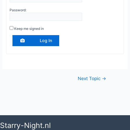
Password:
Keep me signed in
Log In
Post
Next Topic
→
navigation
Starry-Night.nl