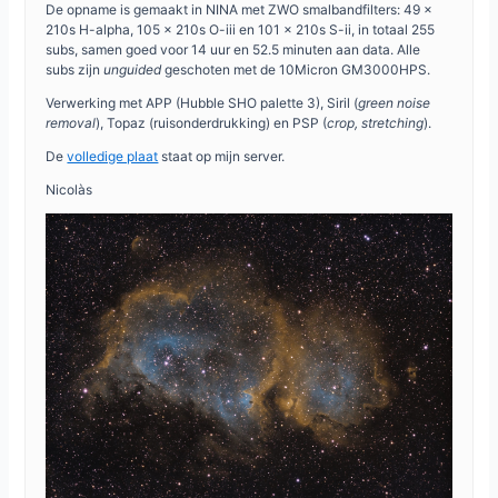
De opname is gemaakt in NINA met ZWO smalbandfilters: 49 x
210s H-alpha, 105 x 210s O-iii en 101 x 210s S-ii, in totaal 255
subs, samen goed voor 14 uur en 52.5 minuten aan data. Alle
subs zijn
unguided
geschoten met de 10Micron GM3000HPS.
Verwerking met APP (Hubble SHO palette 3), Siril (
green noise
removal
), Topaz (ruisonderdrukking) en PSP (
crop, stretching
).
De
volledige plaat
staat op mijn server.
Nicolàs