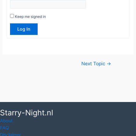
Keep me signed in
Log In
Post
Next Topic
→
navigation
Starry-Night.nl
About
FAQ
Disclaimer