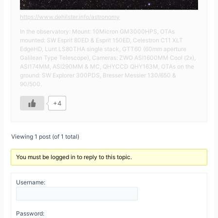
https://www.dehilster.info/astronomy
In the observatory: Mount: 10Micron GM3000HPS, OTAs
mounted: SW Esprit 80ED & Esprit 150ED, Celestron C11 XLT
EdgeHD, Lunt LS80THA single stack, GTT60 (60mm aperture
Galilean Type Telescope), Cameras: ZWO ASI1600MM Cool (2x),
ASI174MM, ASI290MM & MC, QHYCCD QHY163M, OTAs on the
ground: SW Explorer 300PDS, Bresser Messier 130/650 &
90/500.
+4
Viewing 1 post (of 1 total)
You must be logged in to reply to this topic.
Username:
Password: