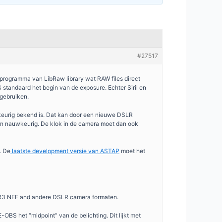
#27517
programma van LibRaw library wat RAW files direct
 standaard het begin van de exposure. Echter Siril en
 gebruiken.
keurig bekend is. Dat kan door een nieuwe DSLR
nden nauwkeurig. De klok in de camera moet dan ook
. De
laatste development versie van ASTAP
moet het
, CR3 NEF and andere DSLR camera formaten.
-OBS het “midpoint” van de belichting. Dit lijkt met