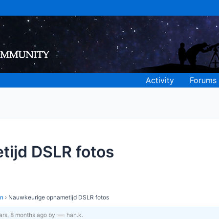
Activity
Forums
ijd DSLR fotos
en
›
Nauwkeurige opnametijd DSLR fotos
ars, 8 months ago
by
han.k
.