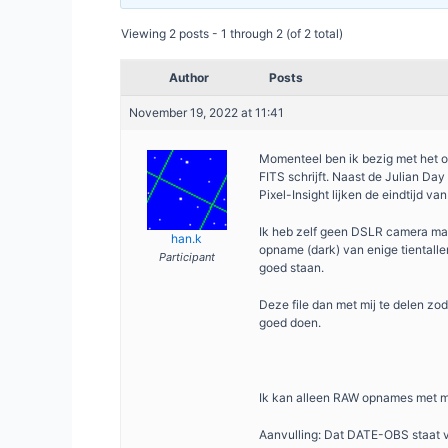
Viewing 2 posts - 1 through 2 (of 2 total)
Author
Posts
November 19, 2022 at 11:41
Momenteel ben ik bezig met het o
FITS schrijft. Naast de Julian Da
Pixel-Insight lijken de eindtijd va
Ik heb zelf geen DSLR camera maa
han.k
opname (dark) van enige tientalle
Participant
goed staan.
Deze file dan met mij te delen zoda
goed doen.
Ik kan alleen RAW opnames met mi
Aanvulling: Dat DATE-OBS staat voo