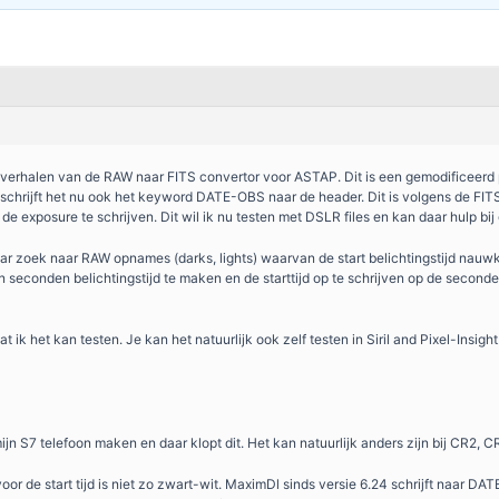
verhalen van de RAW naar FITS convertor voor ASTAP. Dit is een gemodificeerd 
y schrijft het nu ook het keyword DATE-OBS naar de header. Dit is volgens de FITS
n de exposure te schrijven. Dit wil ik nu testen met DSLR files en kan daar hulp bij
r zoek naar RAW opnames (darks, lights) waarvan de start belichtingstijd nauw
n seconden belichtingstijd te maken en de starttijd op te schrijven op de seco
t ik het kan testen. Je kan het natuurlijk ook zelf testen in Siril and Pixel-Insight
jn S7 telefoon maken en daar klopt dit. Het kan natuurlijk anders zijn bij CR2
r de start tijd is niet zo zwart-wit. MaximDl sinds versie 6.24 schrijft naar DATE