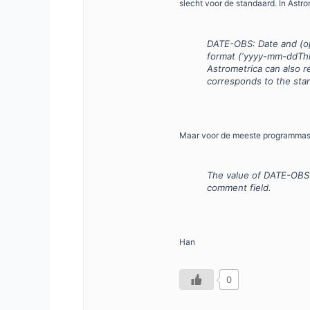
slecht voor de standaard. In Astrom
DATE-OBS: Date and (opt
format (‘yyyy-mm-ddThh
Astrometrica can also r
corresponds to the star
Maar voor de meeste programmas s
The value of DATE-OBS s
comment field.
Han
0