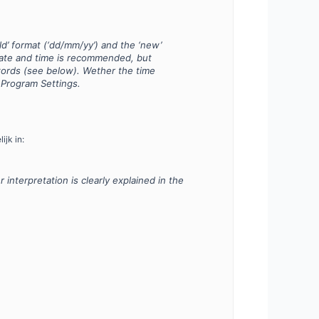
ld’ format (‘dd/mm/yy’) and the ‘new’
date and time is recommended, but
words (see below). Wether the time
 Program Settings.
jk in:
interpretation is clearly explained in the