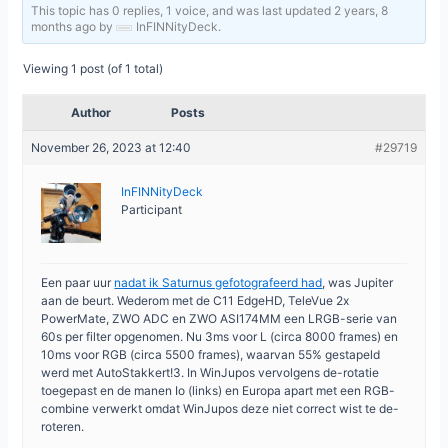
This topic has 0 replies, 1 voice, and was last updated
2 years, 8
months ago
by
InFINNityDeck
.
Viewing 1 post (of 1 total)
Author
Posts
November 26, 2023 at 12:40
#29719
InFINNityDeck
Participant
Een paar uur
nadat ik Saturnus gefotografeerd had
, was Jupiter
aan de beurt. Wederom met de C11 EdgeHD, TeleVue 2x
PowerMate, ZWO ADC en ZWO ASI174MM een LRGB-serie van
60s per filter opgenomen. Nu 3ms voor L (circa 8000 frames) en
10ms voor RGB (circa 5500 frames), waarvan 55% gestapeld
werd met AutoStakkert!3. In WinJupos vervolgens de-rotatie
toegepast en de manen Io (links) en Europa apart met een RGB-
combine verwerkt omdat WinJupos deze niet correct wist te de-
roteren.