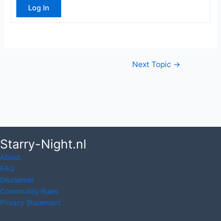
Log In
Post
Next Topic
→
navigation
Starry-Night.nl
About
FAQ
Disclaimer
Community Rules
Privacy Statement