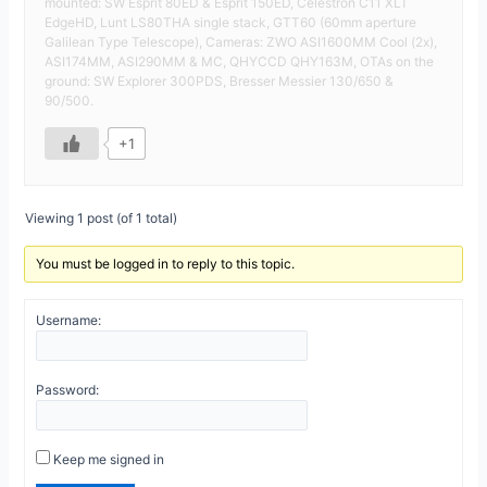
mounted: SW Esprit 80ED & Esprit 150ED, Celestron C11 XLT
EdgeHD, Lunt LS80THA single stack, GTT60 (60mm aperture
Galilean Type Telescope), Cameras: ZWO ASI1600MM Cool (2x),
ASI174MM, ASI290MM & MC, QHYCCD QHY163M, OTAs on the
ground: SW Explorer 300PDS, Bresser Messier 130/650 &
90/500.
+1
Viewing 1 post (of 1 total)
You must be logged in to reply to this topic.
Username:
Password:
Keep me signed in