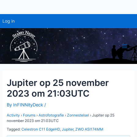
Log in
Skip
to
content
Main
Men
Jupiter op 25 november
2023 om 21:03UTC
By
InFINNityDeck
/
Activity
›
Forums
›
Astrofotografie
›
Zonnestelsel
›
Jupiter op 25
november 2023 om 21:03UTC
Tagged:
Celestron C11 EdgeHD
,
Jupiter
,
ZWO ASI174MM