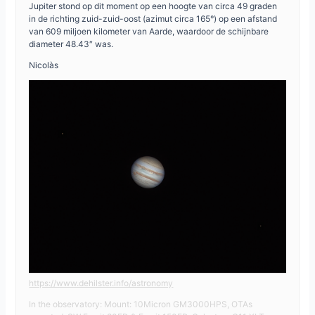
Jupiter stond op dit moment op een hoogte van circa 49 graden
in de richting zuid-zuid-oost (azimut circa 165°) op een afstand
van 609 miljoen kilometer van Aarde, waardoor de schijnbare
diameter 48.43″ was.
Nicolàs
https://www.dehilster.info/astronomy
In the observatory: Mount: 10Micron GM3000HPS, OTAs