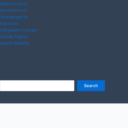
Astronomie.nl
Astroforum.nl
Spacepage.be
Eapod.eu
Stargazers Lounge
Cloudy Nights
Space Weather
Search
Search
Copyright © 2026 www.Starry-Night.nl