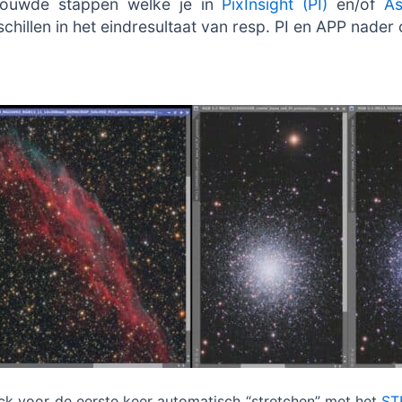
rbouwde stappen welke je in
PixInsight (PI)
en/of
As
hillen in het eindresultaat van resp. PI en APP nader
k voor de eerste keer automatisch “stretchen” met het
ST