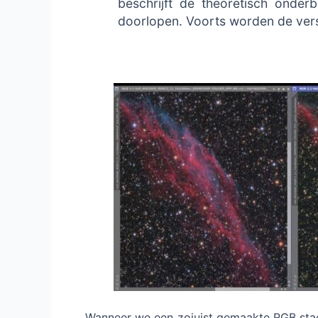
beschrijft de theoretisch onde
doorlopen. Voorts worden de versc
Wanneer we een zojuist gemaakte RGB stac