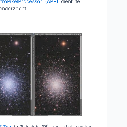
troPixelProcessor (APP)
dient te
 onderzocht.
F Tool
in Pixinsight (PI) dan is het resultaat