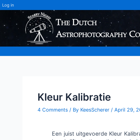
Log in
Skip
to
content
Kleur Kalibratie
4 Comments
/ By
KeesScherer
/
April 29, 
Een juist uitgevoerde Kleur Kalibr