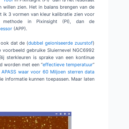
n willen zien. Het in balans brengen van de
 ik 3 vormen van kleur kalibratie zien voor
methode in Pixinsight (PI), dan de
cessor
(APP).
 ook dat de (
dubbel geioniseerde zuurstof
)
te voorbeeld gebruike Sluiernevel NGC6992
ij sterkleuren is sprake van een kontinue
erd worden met een “
effectieve temperatuur
”
s
APASS waar voor 60 Miljoen sterren data
 die informatie kunnen toepassen. Maar laten