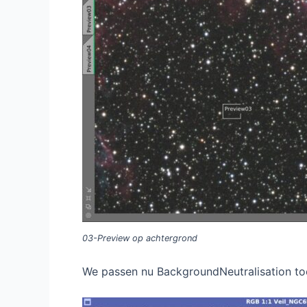
03-Preview op achtergrond
We passen nu BackgroundNeutralisation to