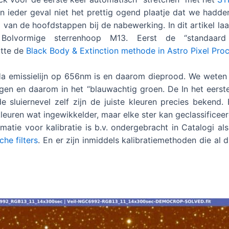
n ieder geval niet het prettig ogend plaatje dat we hadde
van de hoofdstappen bij de nabewerking. In dit artikel laat
olvormige sterrenhoop M13. Eerst de “standaard 
tte de
Black Body & Extinction methode in Astro Pixel Pro
 Ha emissielijn op 656nm is en daarom dieprood. We weten
ggen en daarom in het “blauwachtig groen. De In het eers
luiernevel zelf zijn de juiste kleuren precies bekend. B
leuren wat ingewikkelder, maar elke ster kan geclassifice
rmatie voor kalibratie is b.v. ondergebracht in Catalogi al
he filters
. En er zijn inmiddels kalibratiemethoden die al