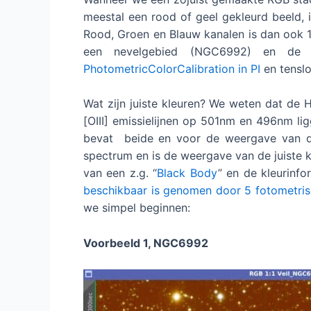
meestal een rood of geel gekleurd beeld, i
Rood, Groen en Blauw kanalen is dan ook 1 
een nevelgebied (NGC6992) en de B
PhotometricColorCalibration in PI
en tenslo
Wat zijn juiste kleuren? We weten dat de
[OIII] emissielijnen op 501nm en 496nm li
bevat beide en voor de weergave van de s
spectrum en is de weergave van de juiste k
van een z.g. “
Black Body
” en de kleurinfo
beschikbaar is genomen door 5 fotometrisc
we simpel beginnen:
Voorbeeld 1, NGC6992