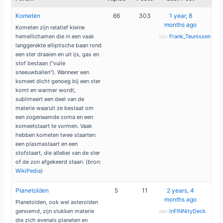
Kometen
66
303
1 year, 8
months ago
Kometen zijn relatief kleine
hemellichamen die in een vaak
Frank_Teunissen
langgerekte elliptische baan rond
een ster draaien en uit ijs, gas en
stof bestaan ("vuile
sneeuwballen"). Wanneer een
komeet dicht genoeg bij een ster
komt en warmer wordt,
sublimeert een deel van de
materie waaruit ze bestaat om
een zogenaamde coma en een
komeetstaart te vormen. Vaak
hebben kometen twee staarten:
een plasmastaart en een
stofstaart, die allebei van de ster
of de zon afgekeerd staan. (bron:
WikiPedia
)
Planetoïden
5
11
2 years, 4
months ago
Planetoïden, ook wel asteroïden
genoemd, zijn stukken materie
InFINNityDeck
die zich evenals planeten en