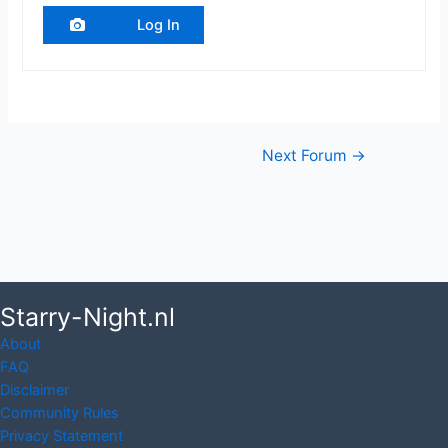
Log In
Post
Next Forum
→
navigation
Starry-Night.nl
About
FAQ
Disclaimer
Community Rules
Privacy Statement