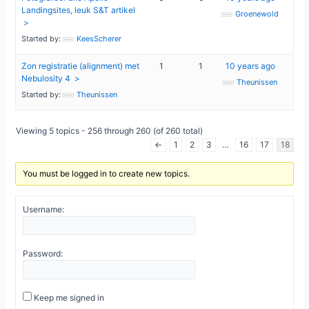
Landingsites, leuk S&T artikel
Groenewold
Started by:
KeesScherer
Zon registratie (alignment) met
1
1
10 years ago
Nebulosity 4
Theunissen
Started by:
Theunissen
Viewing 5 topics - 256 through 260 (of 260 total)
←
1
2
3
…
16
17
18
You must be logged in to create new topics.
Username:
Password:
Keep me signed in