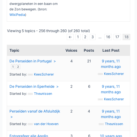
dwergplaneten in een baan om
de Zon bewegen. (bron:
WikiPedia
)
Viewing 5 topics - 256 through 260 (of 260 total)
←
1
2
3
…
16
17
18
Topic
Voices
Posts
Last Post
De Perseiden in Portugal
4
21
9 years, 11
months ago
1
2
KeesScherer
Started by:
KeesScherer
De Perseiden in Eperheide
2
6
9 years, 11
months ago
Started by:
Theunissen
KeesScherer
Perseïden vanaf de Afsluitdijk
2
4
9 years, 11
months ago
Started by:
van der Hoeven
Theunissen
Fotografeer alle Apollo
3
6
10 years ago